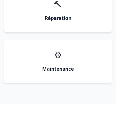
🔨
Réparation
⚙️
Maintenance