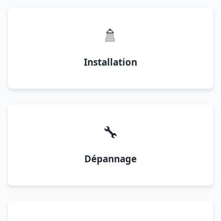
🚿
Installation
🔧
Dépannage