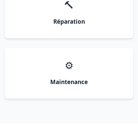
🔨
Réparation
⚙️
Maintenance