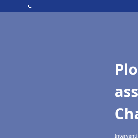
📞
Pl
as
Cha
Interventi