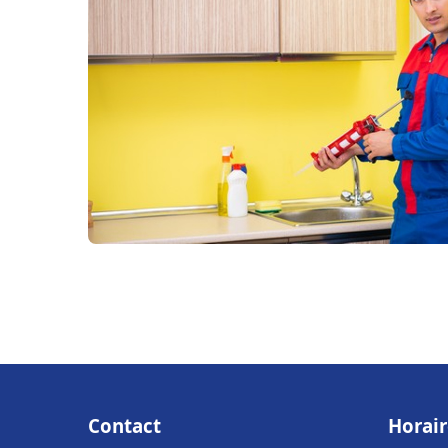
Contact
Horair