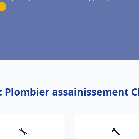
: Plombier assainissement C
🔧
🔨