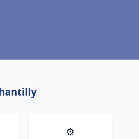
hantilly
⚙️