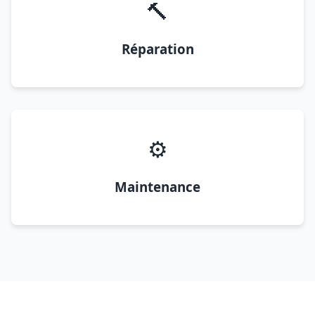
🔨
Réparation
⚙️
Maintenance