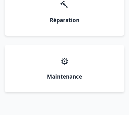
🔨
Réparation
⚙️
Maintenance