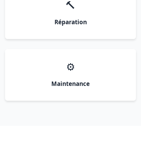
🔨
Réparation
⚙️
Maintenance