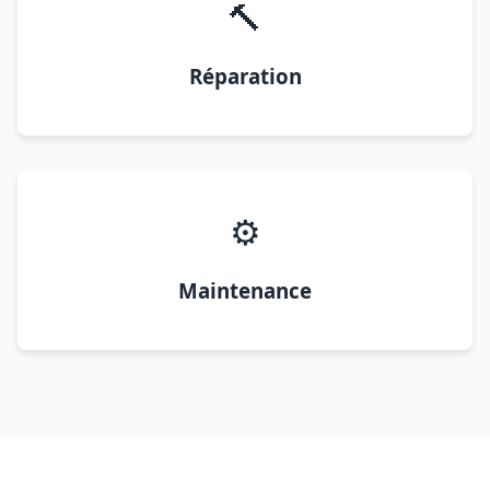
🔨
Réparation
⚙️
Maintenance