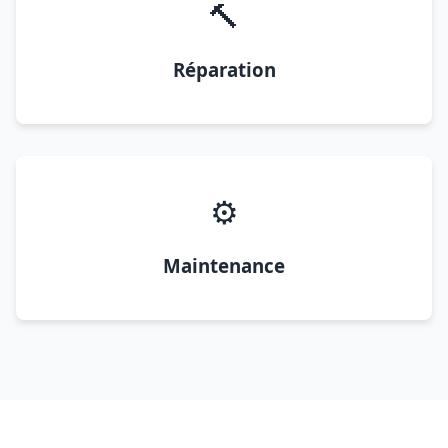
🔨
Réparation
⚙️
Maintenance