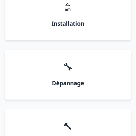
🚿
Installation
🔧
Dépannage
🔨