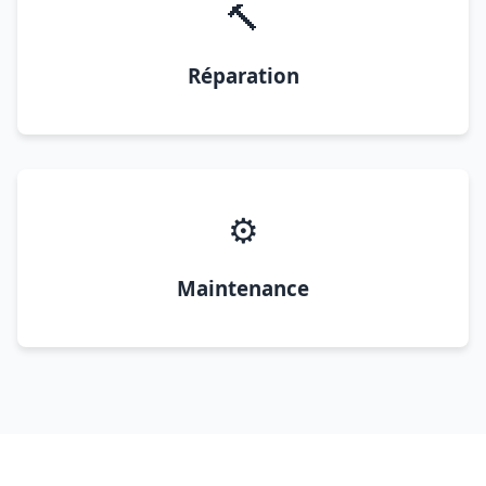
🔨
Réparation
⚙️
Maintenance