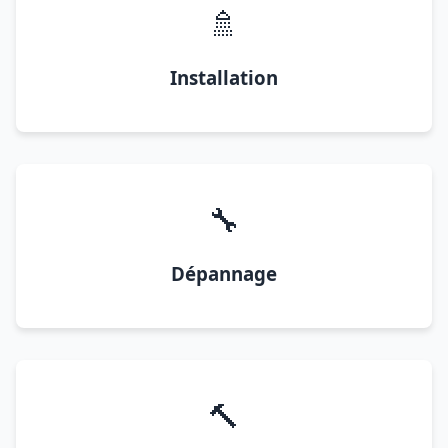
🚿
Installation
🔧
Dépannage
🔨