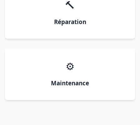
🔨
Réparation
⚙️
Maintenance