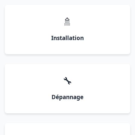
🚿
Installation
🔧
Dépannage