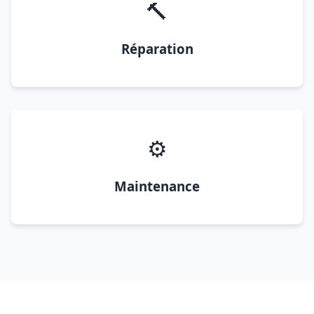
🔨
Réparation
⚙️
Maintenance