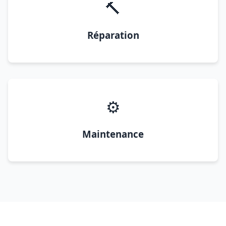
🔨
Réparation
⚙️
Maintenance