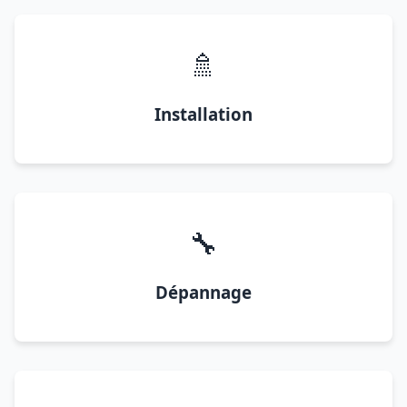
🚿
Installation
🔧
Dépannage