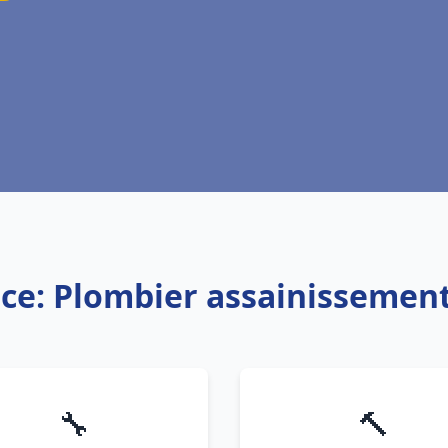
ice: Plombier assainissement
🔧
🔨