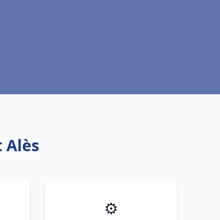
 Alès
⚙️