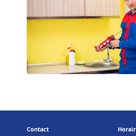
Contact
Horair