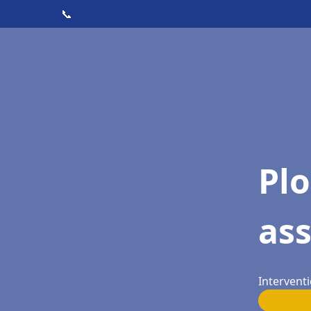
📞
Pl
as
Interventi