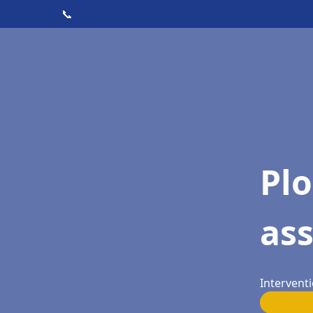
📞
Pl
as
Interventi