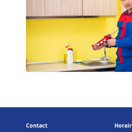
Contact
Horair