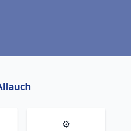
Allauch
⚙️