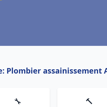
e: Plombier assainissement 
🔧
🔨