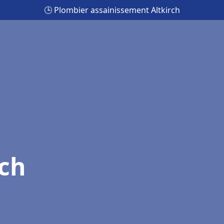
🕒 Plombier assainissement Altkirch
rch