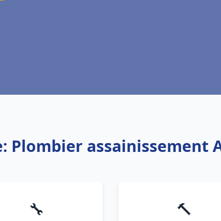
e: Plombier assainissement A
🔧
🔨