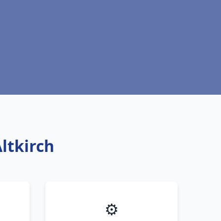
ltkirch
⚙️