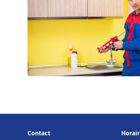
Contact
Horair