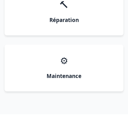
🔨
Réparation
⚙️
Maintenance