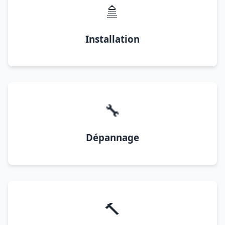
🚿
Installation
🔧
Dépannage
🔨