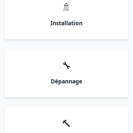
🚿
Installation
🔧
Dépannage
🔨