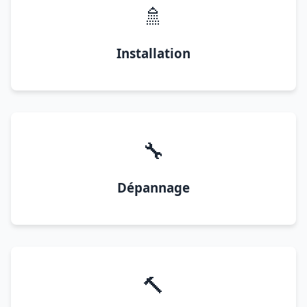
🚿
Installation
🔧
Dépannage
🔨