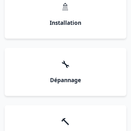
🚿
Installation
🔧
Dépannage
🔨