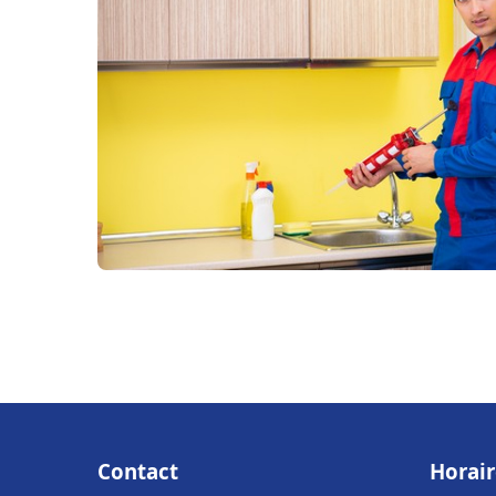
Contact
Horair