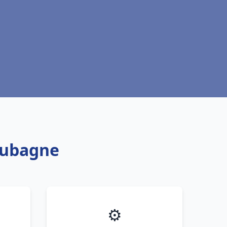
Aubagne
⚙️