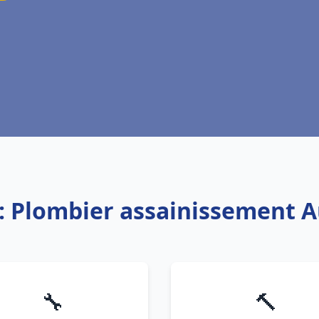
e: Plombier assainissement 
🔧
🔨