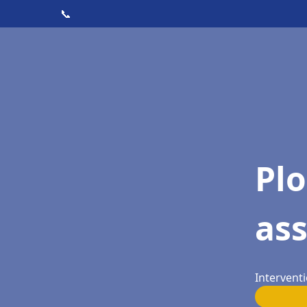
📞
Pl
as
Intervent