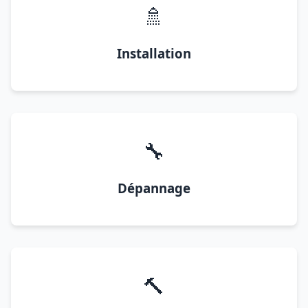
🚿
Installation
🔧
Dépannage
🔨