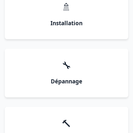
🚿
Installation
🔧
Dépannage
🔨