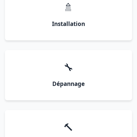
🚿
Installation
🔧
Dépannage
🔨