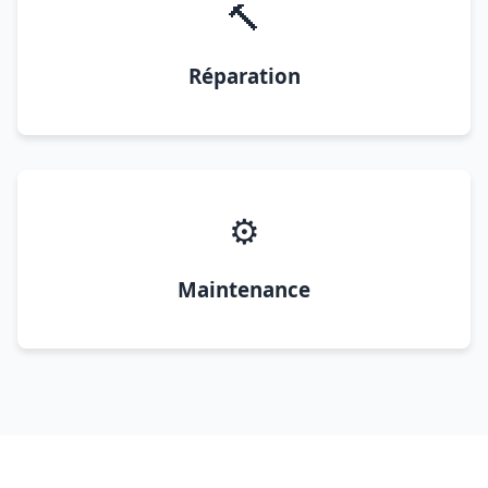
🔨
Réparation
⚙️
Maintenance