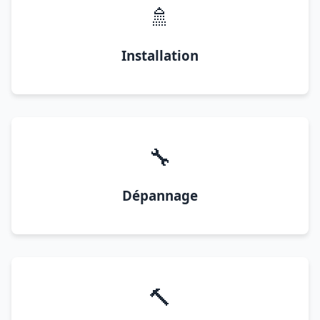
🚿
Installation
🔧
Dépannage
🔨