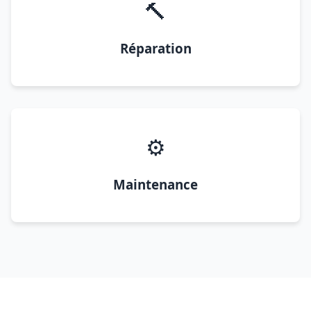
🔨
Réparation
⚙️
Maintenance