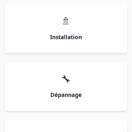
🚿
Installation
🔧
Dépannage