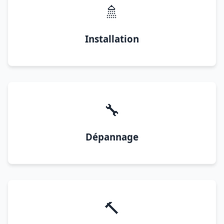
🚿
Installation
🔧
Dépannage
🔨