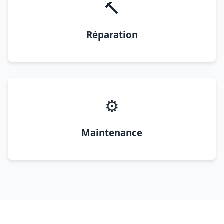
🔨
Réparation
⚙️
Maintenance