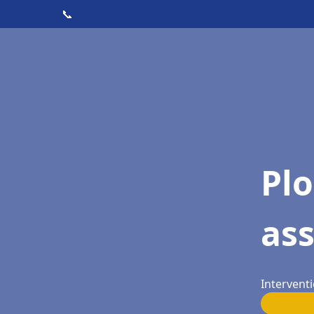
📞
Pl
as
Interventi