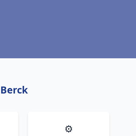
 Berck
⚙️