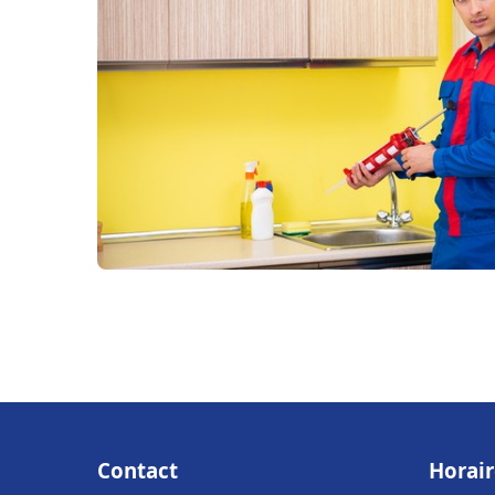
Contact
Horair