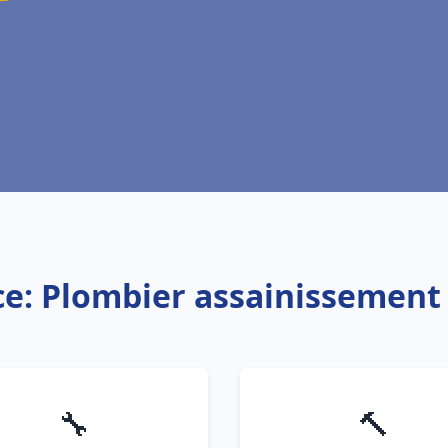
ce: Plombier assainissement
🔧
🔨