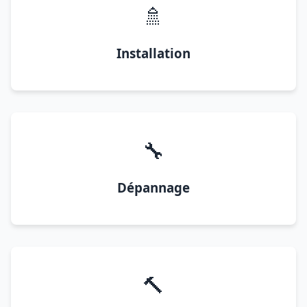
🚿
Installation
🔧
Dépannage
🔨