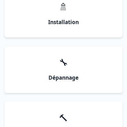
🚿
Installation
🔧
Dépannage
🔨