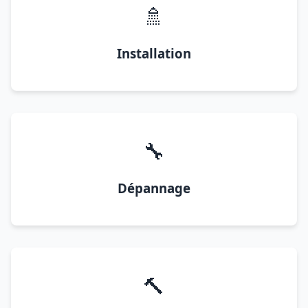
🚿
Installation
🔧
Dépannage
🔨