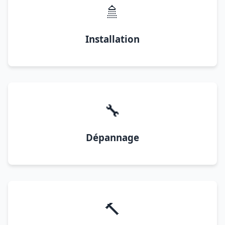
🚿
Installation
🔧
Dépannage
🔨