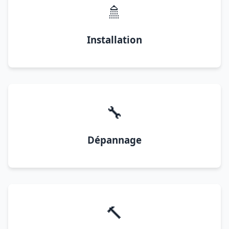
🚿
Installation
🔧
Dépannage
🔨