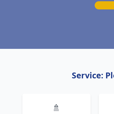
Service: P
🚿