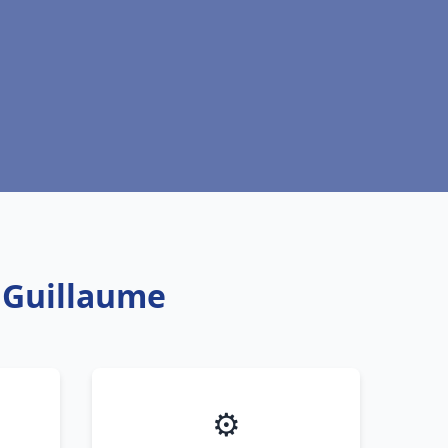
s Guillaume
⚙️