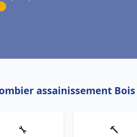
lombier assainissement Boi
🔧
🔨