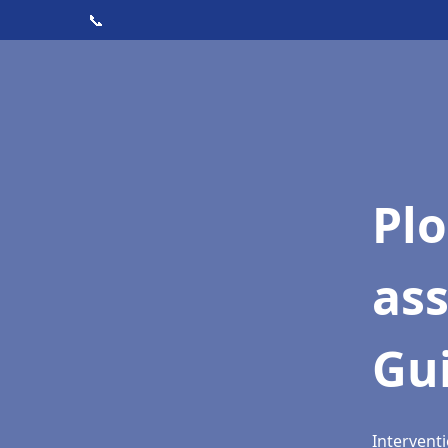
📞
Pl
as
Gu
Interventi