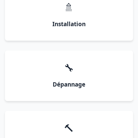
🚿
Installation
🔧
Dépannage
🔨