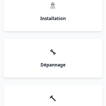
🚿
Installation
🔧
Dépannage
🔨