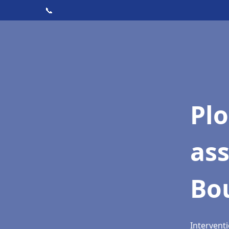
📞
Pl
as
Bo
Intervent