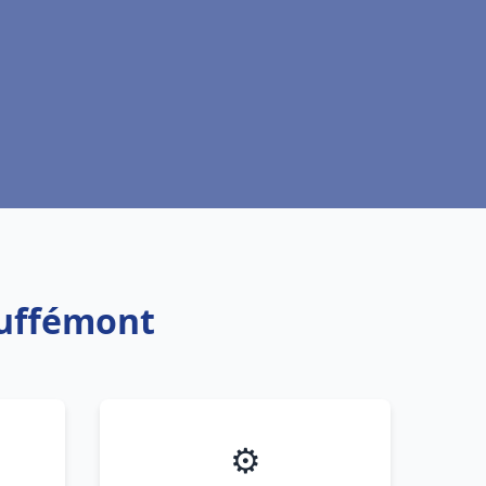
ouffémont
⚙️