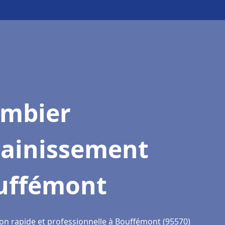
ombier
sainissement
uffémont
ion rapide et professionnelle à Bouffémont (95570)