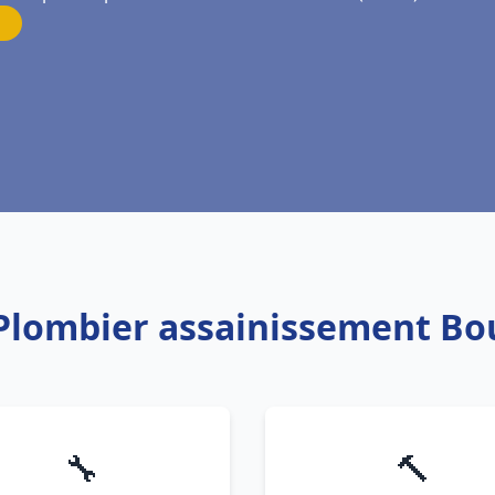
 Plombier assainissement B
🔧
🔨