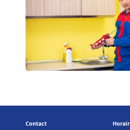
Contact
Horair