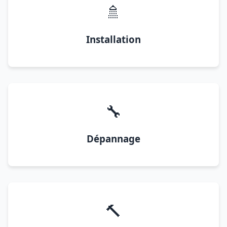
🚿
Installation
🔧
Dépannage
🔨