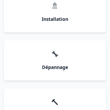
🚿
Installation
🔧
Dépannage
🔨