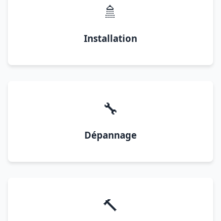
🚿
Installation
🔧
Dépannage
🔨