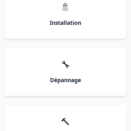
🚿
Installation
🔧
Dépannage
🔨