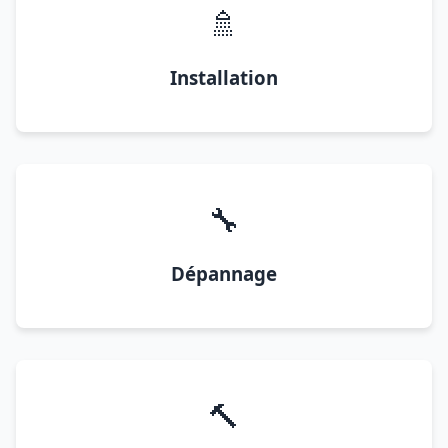
🚿
Installation
🔧
Dépannage
🔨