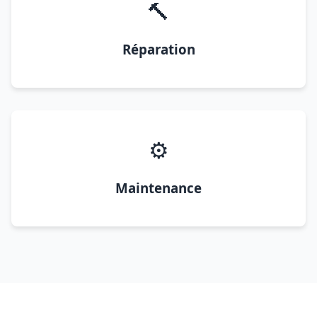
🔨
Réparation
⚙️
Maintenance