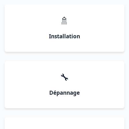
🚿
Installation
🔧
Dépannage