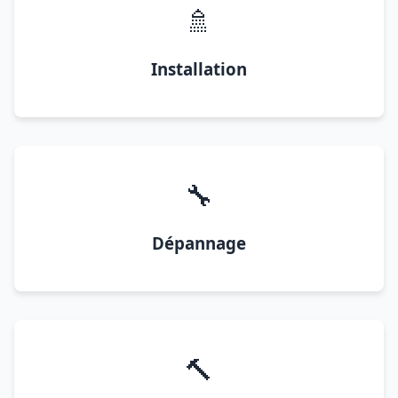
🚿
Installation
🔧
Dépannage
🔨