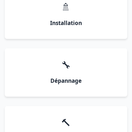
🚿
Installation
🔧
Dépannage
🔨