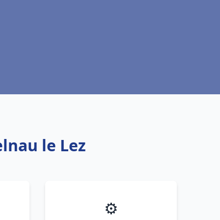
lnau le Lez
⚙️