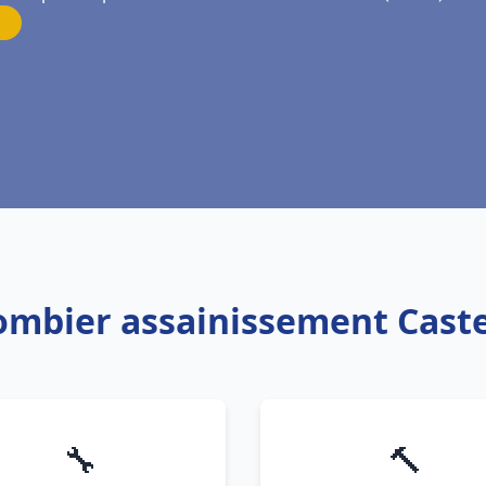
lombier assainissement Caste
🔧
🔨