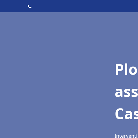
📞
Pl
as
Cas
Interventi