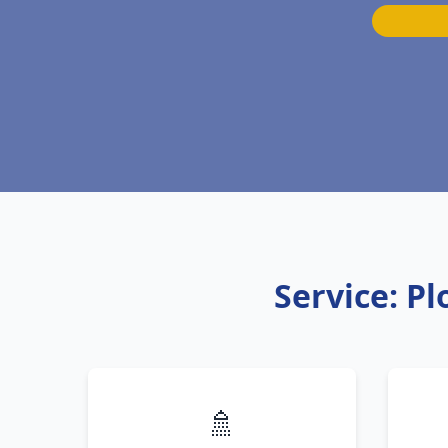
Service: P
🚿